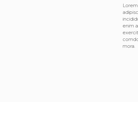
Lorem 
adipis
incidi
enim a
exercit
comdo 
mora.